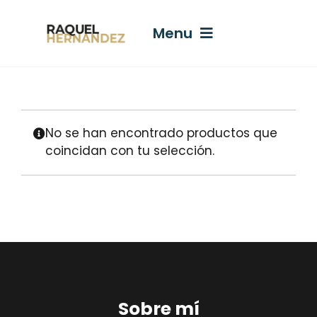
Saltar
al
Menu
contenido
El Arte De Entrenarte
No se han encontrado productos que
Libros
coincidan con tu selección.
¿CÓMO PUEDO AYUDARTE?
Lo Que Hablo
Mitos
Sobre mí