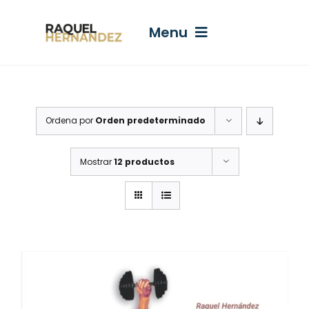
Saltar
al
Menu
contenido
El Arte De Entrenarte
Ordena por
Orden predeterminado
Libros
Mostrar
12 productos
¿CÓMO PUEDO AYUDARTE?
Lo Que Hablo
Mitos